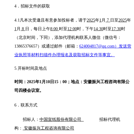
4．招标文件的获取
4.1
凡本次受邀且有意参加投标者，请于
2025
年
1
月
7
日至
2025
年
1
月
8
日
，每日上午
8:00
时至
12:00
时，下午
14:30
时至
17:30
时
（北京时间，下同）
,
添加代理机构联系人微信（微信号：
13865376657）或通过邮件（邮箱：
624004817@qq.com）发送营
业执照
等材料
扫描件
办理报名及获取招标文件等事宜。
5.开标时间及地点
时间
：
2025
年
1
月
10
日
15
：
0
0；地点：安徽振兴工程咨询有限公
司四楼会议室。
6．联系方式
招标人：
中国宣纸股份有限公司
招标代理机
构：
安徽振兴工程咨询有限公司