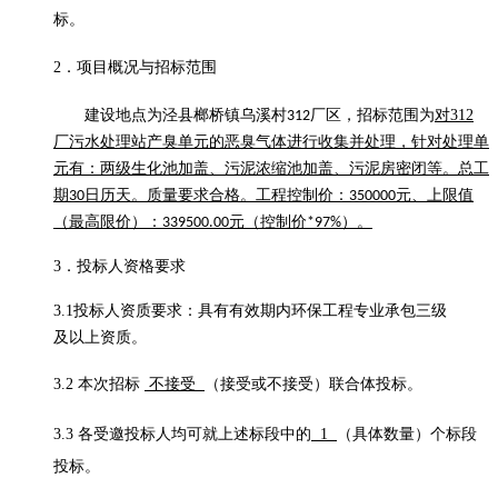
标。
2．项目概况与招标范围
建设地点为
泾县榔桥镇乌溪村
厂区
，
招标范围为
对
312
312
厂污水处理站产臭单元的恶臭气体进行收集并处理，针对处理单
元有：两级生化池加盖、污泥浓缩池加盖、污泥房密闭等。
总工
期
日历天
。质量要求合格
。
工程控制价：
元、上限值
30
350000
（最高限价）：
元（控制价
）。
339500.00
*97%
3．
投标人资格要求
3.1
投标人资质要求：
具有有效期内环保工程专业承包三级
及以上资质。
3.2
本次招标
不接受
（接受或不接受）联合体投标。
3.3
各受邀投标人均可就上述标段中的
1
（具体数量）个标段
投标。