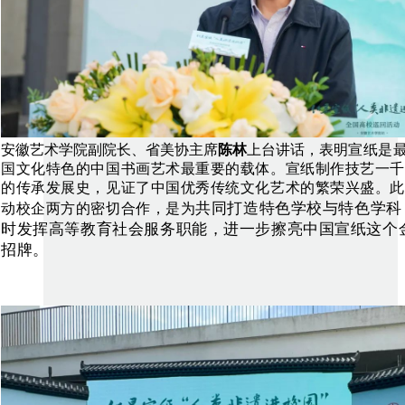
安徽艺术学院副院长、省美协主席
陈林
上台讲话，表明
宣纸是
国文化特色的中国书画艺术最重要的载体。宣纸制作技艺一千
的传承发展史，见证了中国优秀传统文化艺术的繁荣兴盛。此
共同打造特色学校与特色学科
动校企两方的密切合作，是为
时发挥高等教育社会服务职能，进一步擦亮中国宣纸这个
招牌。