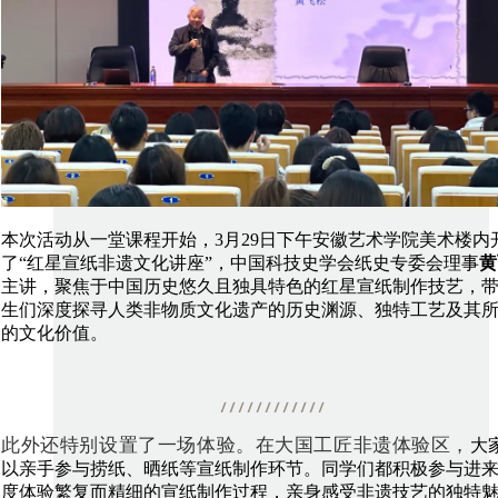
本次活动从一堂课程开始，3月29日下午安徽艺术学院美术楼内
了“红星宣纸非遗文化讲座”，中国科技史学会纸史专委会理事
黄
主讲，聚焦于中国历史悠久且独具特色的红星宣纸制作技艺，
生们深度探寻人类非物质文化遗产的历史渊源、独特工艺及其
的文化价值
。
此外还特别设置了一场体验。在大国工匠非遗体验区，
大
以亲手参与捞纸、晒纸等宣纸制作环节。同学们都积极参与进
度体验繁复而精细的宣纸制作过程，亲身感受非遗技艺的独特