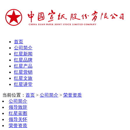
首页
公司简介
红星新闻
红星品牌
红星产品
红星营销
红星文旅
红星讲堂
当前位置：
首页
>
公司简介
>
荣誉资质
公司简介
领导致辞
红星蓝图
领导关怀
荣誉资质